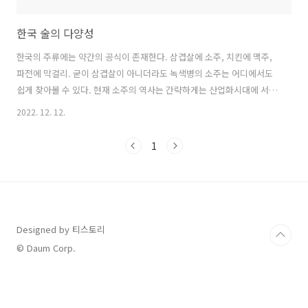
한국 술의 다양성
한국의 주류에는 약간의 공식이 존재한다. 삼겹살에 소주, 치킨에 맥주,
파전에 막걸리. 굳이 삼겹살이 아니더라도 녹색병의 소주는 어디에서도
쉽게 찾아볼 수 있다. 현재 소주의 역사는 간략하게는 산업화시대에 서민
들을 위해서 값싼 주정으로 만들었다는 게 정설로 있다. 소주는 술 종류
2022. 12. 12.
중의 하나인데 한국에서 소주는 녹색병의 병원 소독알콜맛의 통일된 이
미지를 가지고 있다. 소주 종류라고 해봤자 다른 회사, 다른 라벨일뿐 딱
1
히 특색은 있지 않다. 그나마 이 희석시 소주의 특징은 싸고, 어디에서도
구하기 쉽고, 저렴하게 취할 수 있다는 것뿐. 그나마 최근에는 전통주 복
원과 다른 종류의 소주를 만들고 있지만, 그래도 한국인들에게 소주는 녹
색병의 저렴한 술이다. 이런 희석식 소주에 갑갑함을 느끼고 있었을 사람
들을 위해..
Designed by 티스토리
© Daum Corp.