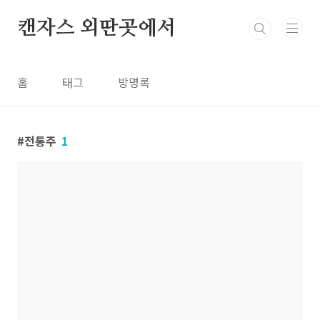
본문 바로가기
캔자스 외딴곳에서
홈
태그
방명록
전통주
1