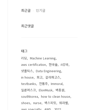
최근글
인기글
최근댓글
태그
리딩
Machine Learning
aws certification
한국술
it강국
넷플릭스
Data Engineering
in house
회고
갈라파고스
testbanks
전통주
Immoral
일론머스크
ElonMusk
백종원
southkorea
how to clean house
shoes
nurse
백스피릿
워라벨
aws specialty
AWS
2022