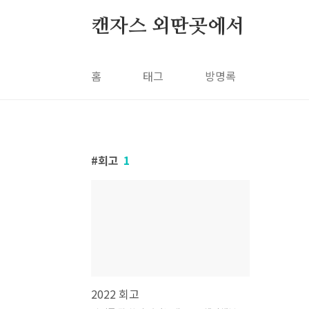
본문 바로가기
캔자스 외딴곳에서
홈
태그
방명록
회고
1
2022 회고